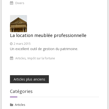
Divers
La location meublée professionnelle
2 mars 2015
Un excellent outil de gestion du patrimoine.
,
Articles
Impôt sur la fortune
Navigation
Articles plus anciens
des
Catégories
articles
Articles